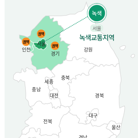
녹색
서울
권역
녹색교통지역
권역
서울
권역
인천
강원
경기
충북
세종
충남
대전
경북
대구
전북
울산
경남