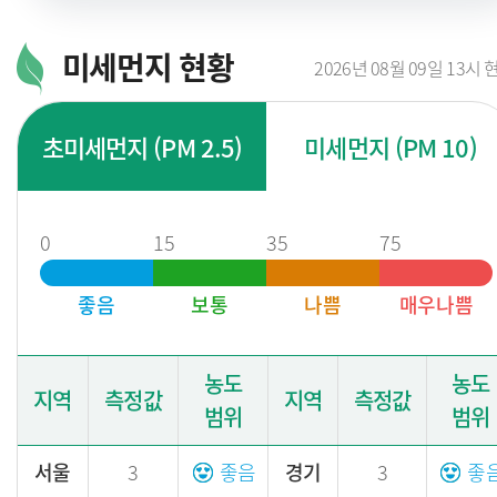
미세먼지 현황
2026년 08월 09일 13시 
초미세먼지 (PM 2.5)
미세먼지 (PM 10)
0
15
35
75
좋음
보통
나쁨
매우나쁨
농도
농도
지역
측정값
지역
측정값
범위
범위
서울
3
좋음
경기
3
좋