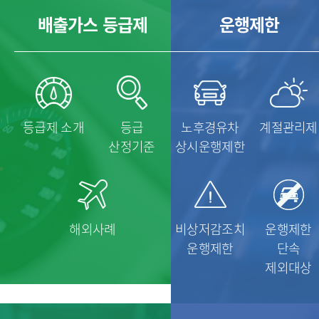
배출가스 등급제
운행제한
등급제 소개
등급
노후경유차
계절관리제
산정기준
상시운행제한
해외사례
비상저감조치
운행제한
운행제한
단속
제외대상