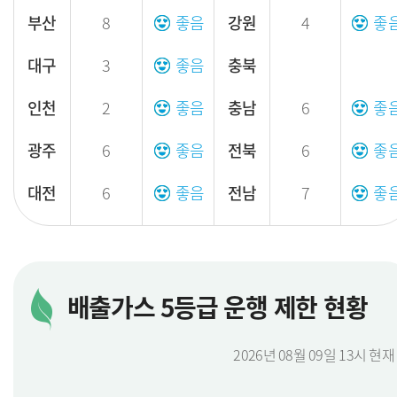
부산
8
좋음
강원
4
좋
대구
3
좋음
충북
인천
2
좋음
충남
6
좋
광주
6
좋음
전북
6
좋
대전
6
좋음
전남
7
좋
울산
7
좋음
경북
6
좋
세종
2
좋음
경남
7
좋
배출가스 5등급 운행 제한 현황
제주
8
좋
2026년 08월 09일 13시 현재