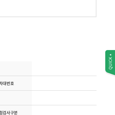
QUICK
차대번호
험검사구분