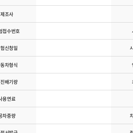
제조사
험접수번호
시험신청일
차동차형식
엔진배기량
사용연료
공차중량
성적서발급