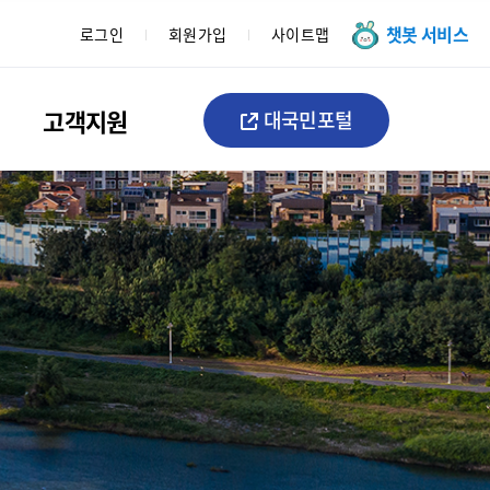
챗봇 서비스
로그인
회원가입
사이트맵
고객지원
대국민포털