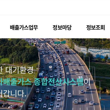
배출가스업무
정보마당
정보조회
한 대기환경
차배출가스 종합전산시스템
이
어갑니다.