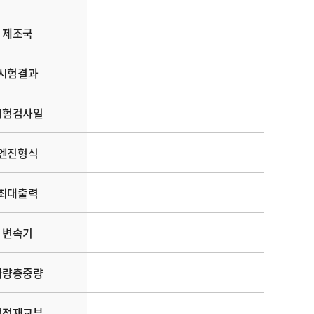
제조국
시험결과
시험검사일
엔진형식
최대출력
변속기
차량총중량
정정재교부