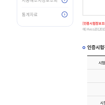
저공해조치정보조회
통계자료
[인증시험정보조회
예) Keco2012010
인증시험
시
시