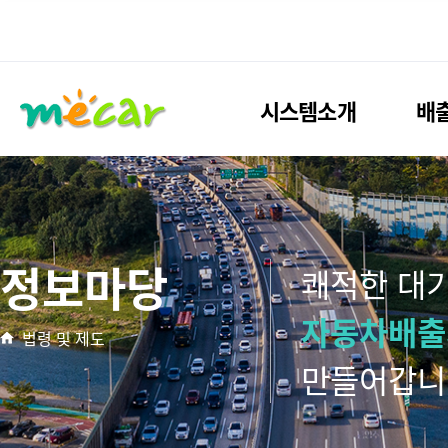
시스템소개
배
정보마당
쾌적한 대
자동차배출
법령 및 제도
만들어갑니