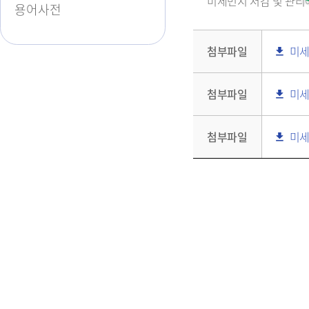
미세먼지 저감 및 관리에 
용어사전
다
첨부파일
미세먼
운
로
다
첨부파일
미세먼
드
운
표
로
시
다
첨부파일
미세먼
드
아
운
표
이
로
시
콘
드
아
표
이
시
콘
아
이
콘